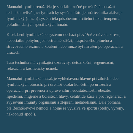
Manuální lymfodrenáž těla je speciální ručně prováděná masážní
technika ovlivňující lymfatický systém. Tato jemná technika aktivuje
lymfatický (mízní) systém těla působením určitého tlaku, tempem a
pořadím daných specifických hmatů.
K oslabení lymfatického systému dochází převážně z důvodu stresu,
nedostatku pohybu, jednostranné zátěži, nesprávného pitného a
stravovacího režimu a kouření nebo může být narušen po operacích a
úrazech.
Tato technika má vynikající ozdravný, detoxikační, regenerační,
relaxační a kosmetický účinek.
Manuální lymfatická masáž je vyhledávána hlavně při žilních nebo
lymfatických otocích, při drenáží otoků končetin po úrazech a
operacích, při prevenci a úpravě žilní nedostatečnosti, obezitě,
lipedému, migréně a bolestech hlavy, celulitidě kůže a pro regeneraci a
zvyšování imunity organismu a zlepšení metabolismu. Dále pomáhá
při Bechtěrevově nemoci a hojně se využívá ve sportu (otoky, výrony,
nakopnutí apod.).