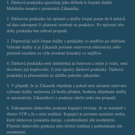
1. Dárková poukázka opravňuje jeho držitele k čerpání služeb
Mobilního maséra v prostorách Zákazníka.
2. Dárkovou poukázku lze uplatnit a služby čerpat pouze do 6 měsíců
od data zakoupení či platnosti uvedené na poukázce. Po uplynutí této
doby poukázka bez náhrad propadá.
3. Doporučuji začít čerpat služby z poukázky co nejdříve po obdržení.
Vybrané služby si je Zákazník povinen rezervovat telefonicky nebo
písemně emailem na výše uvedené kontakty co nejdříve.
4. Dárková poukázka není směnitelná za hotovost a nelze ji vrátit, není
dovoleno její kopírování, či jiné úpravy dárkové poukázky. Dárková
poukázka je přenositelná na dalšího jednoho zákazníka.
5. V případě, že je Zákazník objednán a pokud není závazná rezervace
vybrané služby omluvena 24 hodin předem, hodnota objednané služby
se automaticky Zákazníkovi z poukazu odečte nebo mu propadá.
6. Zakoupením dárkového poukazu kupující stvrzuje, že se seznámil s
těmito VOP a že s nimi souhlasí. Kupující je povinen seznámit osobu,
které dárkovou poukázku daruje, s podmínkami zde uvedenými.
Přijetím dárkového poukazu jeho držitel souhlasí s podmínkami zde
uvedenými.