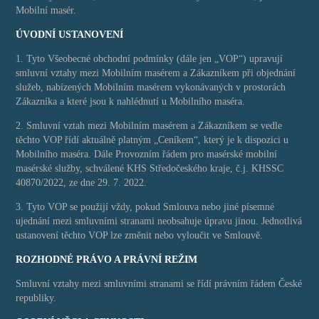
Mobilní masér.
ÚVODNÍ USTANOVENÍ
1. Tyto Všeobecné obchodní podmínky (dále jen „VOP“) upravují
smluvní vztahy mezi Mobilním masérem a Zákazníkem při objednání
služeb, nabízených Mobilním masérem vykonávaných v prostorách
Zákazníka a které jsou k nahlédnutí u Mobilního maséra.
2. Smluvní vztah mezi Mobilním masérem a Zákazníkem se vedle
těchto VOP řídí aktuálně platným „Ceníkem“, který je k dispozici u
Mobilního maséra. Dále Provozním řádem pro masérské mobilní
masérské služby, schválené KHS Středočeského kraje, č.j. KHSSC
40870/2022, ze dne 29. 7. 2022.
3. Tyto VOP se použijí vždy, pokud Smlouva nebo jiné písemné
ujednání mezi smluvními stranami neobsahuje úpravu jinou. Jednotlivá
ustanovení těchto VOP lze změnit nebo vyloučit ve Smlouvě.
ROZHODNÉ PRÁVO A PRÁVNÍ REŽIM
Smluvní vztahy mezi smluvními stranami se řídí právním řádem České
republiky.