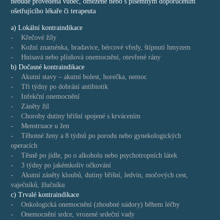
nebude provedena vůbec, omezeně nebo s písemným doporučením
ošetřujícího lékaře či terapeuta
a) Lokální kontraindikace
- Křečové žíly
- Kožní znaménka, bradavice, bércové vředy, štípnutí hmyzem
- Hnisavá nebo plísňová onemocnění, otevřené rány
b) Dočasné kontraindikace
- Akutní stavy – akutní bolest, horečka, nemoc
- Tři týdny po dobrání antibiotik
- Infekční onemocnění
- Záněty žil
- Choroby dutiny břišní spojené s krvácením
- Menstruace u žen
- Těhotné ženy a 8 týdnů po porodu nebo gynekologických
operacích
- Těsně po jídle, po o alkoholu nebo psychotropních látek
- 3 týdny po jakémkoliv očkování
- Akutní záněty kloubů, dutiny břišní, ledvin, močových cest,
vaječníků, žlučníku
c) Trvalé kontraindikace
- Onkologická onemocnění (zhoubné nádory) během léčby
- Onemocnění srdce, vrozené srdeční vady