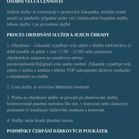
OSOBNÍ VĚCI A CENNOSTI
Jelikož služby se vykonávají v prostorách Zákazníka, mobilní masér
neručí za jakékoliv případné ztráty věcí klienta před čerpáním služby,
během služby i po provedené službě.
PROCES OBJEDNÁNÍ SLUŽEB A JEJICH ÚHRADY
1. Objednání – Zákazník vyjadřuje svůj zájem o službu telefonickou (v
době pondělí až pátek v čase 17:00 – 21:00) nebo písemnou
objednávkou zaslanou na emailovou adresu
jaroslavpekarek18@gmail.com anebo osobně. Zákazník vyjadřuje svůj
zájem o službu a souhlas s těmito VOP zakoupením dárkové poukázky
a objednáním na službu.
2. Cena služby je určována Mobilním masérem.
3. Platba za objednané služby se provádí po absolvování služby
bezhotovostně platební metodou Mo.one, v hotovosti nebo dárkovým
poukazem či kombinací dárkového poukazu a hotovosti.
4. Služby nelze hradit platební kartou.
PODMÍNKY ČERPÁNÍ DÁRKOVÝCH POUKÁZEK