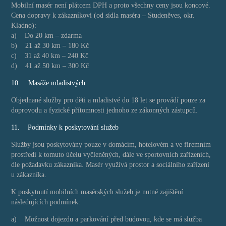
Mobilní masér není plátcem DPH a proto všechny ceny jsou koncové.
Cena dopravy k zákazníkovi (od sídla maséra – Studeněves, okr.
Kladno):
a) Do 20 km – zdarma
b) 21 až 30 km – 180 Kč
c) 31 až 40 km – 240 Kč
d) 41 až 50 km – 300 Kč
10. Masáže mladistvých
Objednané služby pro děti a mladistvé do 18 let se provádí pouze za
doprovodu a fyzické přítomnosti jednoho ze zákonných zástupců.
11. Podmínky k poskytování služeb
Služby jsou poskytovány pouze v domácím, hotelovém a ve firemním
prostředí k tomuto účelu vyčleněných, dále ve sportovních zařízeních,
dle požadavku zákazníka. Masér využívá prostor a sociálního zařízení
u zákazníka.
K poskytnutí mobilních masérských služeb je nutné zajištění
následujících podmínek:
a) Možnost dojezdu a parkování před budovou, kde se má služba