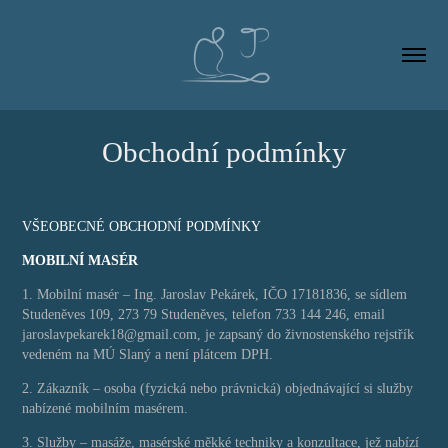
Obchodní podmínky
VŠEOBECNÉ OBCHODNÍ PODMÍNKY
MOBILNÍ MASÉR
1. Mobilní masér – Ing. Jaroslav P
ek
árek, IČO 17181836, se sídlem
Studeněves 109, 273 79 Studeněves, telefon 733 144 246,
email
jaroslavpekarek18@gmail.com, je zapsaný do živnostenského rejstřík
vedeném na MÚ Slaný a není plátcem DPH.
2. Zákazník – osoba (fyzická nebo právnická) objednávající si služby
nabízené mobilním masérem.
3. Služby – masáže, masérské měkké techniky a konzultace, jež nabízí