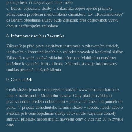
podnapilosti, či návykových látek, nebo
c) Během objednané služby u Zákazníka objeví zjevné příznaky
zdravotních problémů medicínského charakteru, tzv. „Kontraindikace“
d) Během objednané služby bude Zákazník přes opakovanou výzvu
chovat nepřístojným způsobem.
8. Informovaný souhlas Zákazníka
Zákazník je před první návštěvou instruován o zdravotních rizicích,
indikacích a kontraindikacích a o způsobu provedení konkrétní služby.
Zákazník rovněž podává základní informace Mobilnímu masérovi
potřebné k vyplnění Karty klienta. Zákazník stvrzuje informovaný
souhlas písemně na Kartě klienta.
9. Ceník služeb
Ceník služeb je na internetových stránkách www.jaroslavpekarek.cz
nebo k nahlédnutí u Mobilního maséra. Ceny platí pro základní
pracovní dobu předem dohodnutou v pracovních dnech od pondělí do
pátku. V případě dohodnutého termínu služeb v sobotu, neděli nebo o
svátcích je k ceně objednané služby účtován dle vzájemné dohody
smluvní příplatek nepřesahující navýšení ceny o více než 50 % zvyklé
ceny.