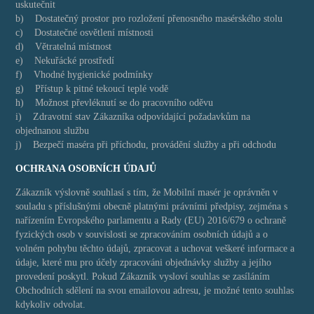
uskutečnit
b) Dostatečný prostor pro rozložení přenosného masérského stolu
c) Dostatečné osvětlení místnosti
d) Větratelná místnost
e) Nekuřácké prostředí
f) Vhodné hygienické podmínky
g) Přístup k pitné tekoucí teplé vodě
h) Možnost převléknutí se do pracovního oděvu
i) Zdravotní stav Zákazníka odpovídající požadavkům na
objednanou službu
j) Bezpečí maséra při příchodu, provádění služby a při odchodu
OCHRANA OSOBNÍCH ÚDAJŮ
Zákazník výslovně souhlasí s tím, že Mobilní masér je oprávněn v
souladu s příslušnými obecně platnými právními předpisy, zejména s
nařízením Evropského parlamentu a Rady (EU) 2016/679 o ochraně
fyzických osob v souvislosti se zpracováním osobních údajů a o
volném pohybu těchto údajů, zpracovat a uchovat veškeré informace a
údaje, které mu pro účely zpracováni objednávky služby a jejího
provedení poskytl. Pokud Zákazník vysloví souhlas se zasíláním
Obchodních sdělení na svou emailovou adresu, je možné tento souhlas
kdykoliv odvolat.