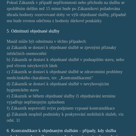
Pokud Zákazník v případě nepřítomnosti nebo příchodu na službu se
zpožděním delším než 15 minut bude po Zákazníkovi požadována
úhrada hodnoty rezervované doby ve výši objednané služby, případně
mu bude rovnou odečtena z hodnoty dárkové poukázky.
5. Odmítnutí objednané služby
Masáž může být odmítnuta v těchto případech:
a) Zákazník se dostaví k objednané službě se zjevnými příznaky
infekčních onemocnění
b) Zákazník se dostaví k objednané službě v podnapilém stavu, nebo
pod vlivem návykových látek
c) Zákazník se dostaví k objednané službě se zdravotními problémy
medicínského charakteru, tzv. „Kontraindikacemi“
d) Zákazník se dostaví k objednané službě v nevyhovujícím
hygienickém stavu
e) Zákazník se během objednané služby či objednávání termínu
vyjadřuje nepřístojným způsobem
f) Zákazník nepotvrdil svým podpisem vypsané kontraindikace
g) Zákazník nesplnil podmínky k poskytování mobilních služeb, viz
odst. 11
6. Kontraindikace k objednaným službám – případy, kdy služba