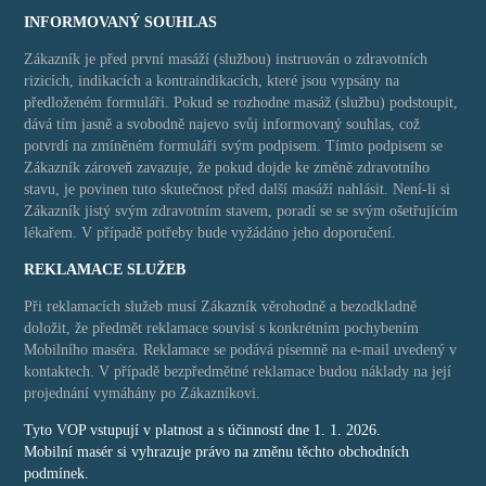
INFORMOVANÝ SOUHLAS
Zákazník je před první masáží (službou) instruován o zdravotních
rizicích, indikacích a kontraindikacích, které jsou vypsány na
předloženém formuláři. Pokud se rozhodne masáž (službu) podstoupit,
dává tím jasně a svobodně najevo svůj informovaný souhlas, což
potvrdí na zmíněném formuláři svým podpisem. Tímto podpisem se
Zákazník zároveň zavazuje, že pokud dojde ke změně zdravotního
stavu, je povinen tuto skutečnost před další masáží nahlásit. Není-li si
Zákazník jistý svým zdravotním stavem, poradí se se svým ošetřujícím
lékařem. V případě potřeby bude vyžádáno jeho doporučení.
REKLAMACE SLUŽEB
Při reklamacích služeb musí Zákazník věrohodně a bezodkladně
doložit, že předmět reklamace souvisí s konkrétním pochybením
Mobilního maséra. Reklamace se podává písemně na e-mail uvedený v
kontaktech. V případě bezpředmětné reklamace budou náklady na její
projednání vymáhány po Zákazníkovi.
Tyto VOP vstupují v platnost a s účinností dne 1. 1. 2026.
Mobilní masér si vyhrazuje právo na změnu těchto obchodních
podmínek.